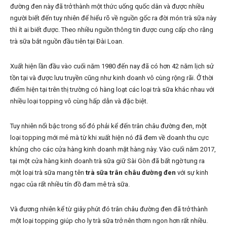
đường đen này đã trở thành một thức uống quốc dân và được nhiều
người biết đến tuy nhiên để hiểu rõ về nguồn gốc ra đời món trà sữa này
thì ít ai biết được. Theo nhiều nguồn thông tin được cung cấp cho rằng
trà sữa bắt nguồn đầu tiên tại Đài Loan.
Xuất hiện lần đầu vào cuối năm 1980 đến nay đã có hơn 42 năm lịch sử
tồn tại và được lưu truyền cũng như kinh doanh vô cùng rộng rãi. Ở thời
điểm hiện tại trên thị trường có hàng loạt các loại trà sữa khác nhau với
nhiều loại topping vô cùng hấp dẫn và đặc biệt.
Tuy nhiên nổi bậc trong số đó phải kể đến trân châu đường đen, một
loại topping mới mẻ mà từ khi xuất hiện nó đã đem về doanh thu cực
khủng cho các cửa hàng kinh doanh mặt hàng này. Vào cuối năm 2017,
tại một cửa hàng kinh doanh trà sữa giữ Sài Gòn đã bất ngờ tung ra
một loại trà sữa mang tên
trà sữa trân châu đường đen
với sự kinh
ngạc của rất nhiều tín đồ đam mê trà sữa.
Và đương nhiên kể từ giây phút đó trân châu đường đen đã trở thành
một loại topping giúp cho ly trà sữa trở nên thơm ngon hơn rất nhiều.