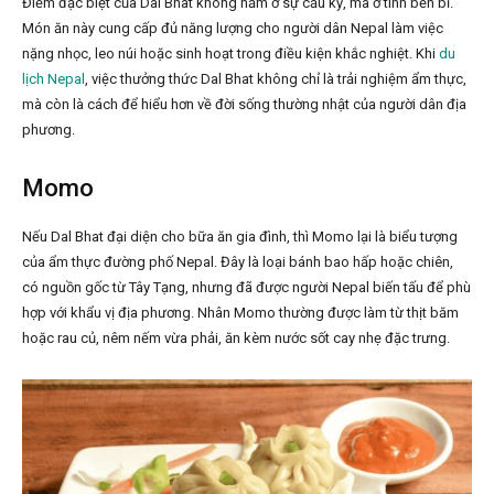
Điểm đặc biệt của Dal Bhat không nằm ở sự cầu kỳ, mà ở tính bền bỉ.
Món ăn này cung cấp đủ năng lượng cho người dân Nepal làm việc
nặng nhọc, leo núi hoặc sinh hoạt trong điều kiện khắc nghiệt. Khi
du
lịch Nepal
, việc thưởng thức Dal Bhat không chỉ là trải nghiệm ẩm thực,
mà còn là cách để hiểu hơn về đời sống thường nhật của người dân địa
phương.
Momo
Nếu Dal Bhat đại diện cho bữa ăn gia đình, thì Momo lại là biểu tượng
của ẩm thực đường phố Nepal. Đây là loại bánh bao hấp hoặc chiên,
có nguồn gốc từ Tây Tạng, nhưng đã được người Nepal biến tấu để phù
hợp với khẩu vị địa phương. Nhân Momo thường được làm từ thịt băm
hoặc rau củ, nêm nếm vừa phải, ăn kèm nước sốt cay nhẹ đặc trưng.