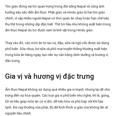
Tôn giáo đóng vai trò quan trọng trong đời sống Nepal và cũng ảnh
hưởng sâu sắc đến ẩm thực. Phật giáo và Hindu giáo là hai tôn giáo
chính, vì vậy nhiều người Nepal có thói quen ăn chay hoặc hạn chế tiêu
thụ thịt trong những dịp đặc biệt. Thịt bò hầu như không xuất hiện trong
ẩm thực Nepal do bò được xem là linh vật trong Hindu giáo.
Thay vào đó, các món ăn từ rau củ, đậu, sữa và ngũ cốc được sử dụng
phổ biến. Sữa chua, bơ sữa và phô mai truyền thống thường xuất hiện
trong bữa ăn hằng ngày, tạo nên sự cân bằng dinh dưỡng và hương vị
đặc trưng.
Gia vị và hương vị đặc trưng
Ẩm thực Nepal không sử dụng quá nhiều gia vị mạnh, nhưng lại rất chú
trọng đến sự hòa quyện. Các loại gia vị phổ biến như nghệ, thì là, gừng,
tỏi và tiêu giúp món ăn có vị ấm, dễ tiêu hóa và phù hợp với khí hậu
lạnh. Độ cay thường vừa phải, đủ để kích thích vị giác mà không lấn át
nguyên liệu chính.