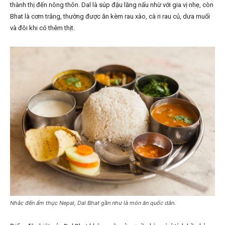
thành thị đến nông thôn. Dal là súp đậu lăng nấu nhừ với gia vị nhẹ, còn
Bhat là cơm trắng, thường được ăn kèm rau xào, cà ri rau củ, dưa muối
và đôi khi có thêm thịt.
Nhắc đến ẩm thực Nepal, Dal Bhat gần như là món ăn quốc dân.