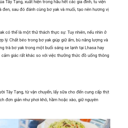
a Tây Tạng, xuất hiện trong hầu hết các gia đình, tu viện
rà đen, sau đó đánh cùng bơ yak và muối, tạo nên hương vị
yak có thể là một thử thách thực sự. Tuy nhiên, nếu nhìn ở
ợp lý. Chất béo trong bơ yak giúp giữ ấm, bù năng lượng và
ng trà bơ yak trong một buổi sáng se lạnh tại Lhasa hay
n cảm giác rất khác so với việc thưởng thức đồ uống thông
gười Tây Tạng, từ vận chuyển, lấy sữa cho đến cung cấp thịt
ách đơn giản như phơi khô, hầm hoặc xào, giữ nguyên