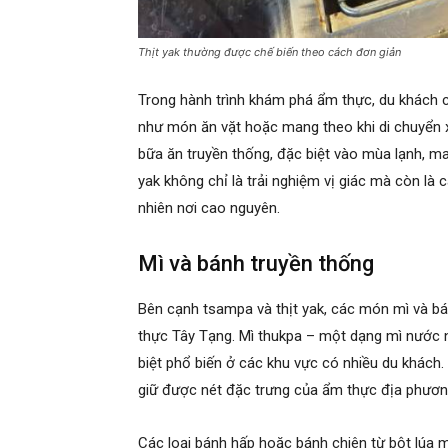
Thịt yak thường được chế biến theo cách đơn giản
Trong hành trình khám phá ẩm thực, du khách c
như món ăn vặt hoặc mang theo khi di chuyển 
bữa ăn truyền thống, đặc biệt vào mùa lạnh, ma
yak không chỉ là trải nghiệm vị giác mà còn là
nhiên nơi cao nguyên.
Mì và bánh truyền thống
Bên cạnh tsampa và thịt yak, các món mì và bá
thực Tây Tạng. Mì thukpa – một dạng mì nước n
biệt phổ biến ở các khu vực có nhiều du khách.
giữ được nét đặc trưng của ẩm thực địa phươn
Các loại bánh hấp hoặc bánh chiên từ bột lúa 