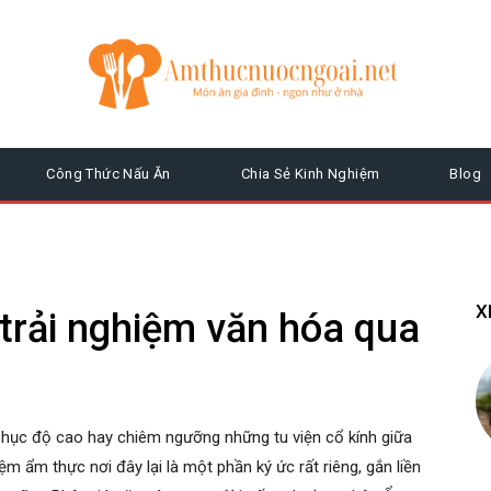
Công Thức Nấu Ăn
Chia Sẻ Kinh Nghiệm
Blog
X
trải nghiệm văn hóa qua
 phục độ cao hay chiêm ngưỡng những tu viện cổ kính giữa
ệm ẩm thực nơi đây lại là một phần ký ức rất riêng, gắn liền