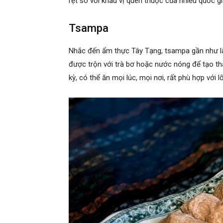
rệt so với khẩu vị quen thuộc của nhiều quốc g
Tsampa
Nhắc đến ẩm thực Tây Tạng, tsampa gần như là
được trộn với trà bơ hoặc nước nóng để tạo 
kỳ, có thể ăn mọi lúc, mọi nơi, rất phù hợp với 