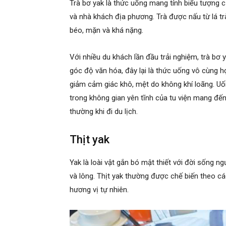
Trà bơ yak là thức uống mang tính biểu tượng củ
và nhà khách địa phương. Trà được nấu từ lá t
béo, mặn và khá nặng.
Với nhiều du khách lần đầu trải nghiệm, trà bơ 
góc độ văn hóa, đây lại là thức uống vô cùng h
giảm cảm giác khô, mệt do không khí loãng. Uố
trong không gian yên tĩnh của tu viện mang đế
thường khi đi du lịch.
Thịt yak
Yak là loài vật gắn bó mật thiết với đời sống n
và lông. Thịt yak thường được chế biến theo c
hương vị tự nhiên.