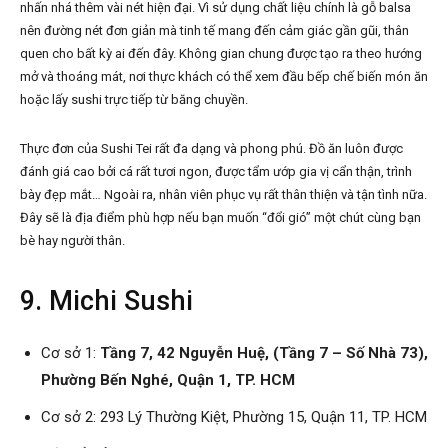
nhấn nhá thêm vài nét hiện đại. Vì sử dụng chất liệu chính là gỗ balsa
nên đường nét đơn giản mà tinh tế mang đến cảm giác gần gũi, thân
quen cho bất kỳ ai đến đây. Không gian chung được tạo ra theo hướng
mở và thoáng mát, nơi thực khách có thể xem đầu bếp chế biến món ăn
hoặc lấy sushi trực tiếp từ băng chuyền.
Thực đơn của Sushi Tei rất đa dạng và phong phú. Đồ ăn luôn được
đánh giá cao bởi cá rất tươi ngon, được tẩm ướp gia vị cẩn thận, trình
bày đẹp mắt… Ngoài ra, nhân viên phục vụ rất thân thiện và tận tình nữa.
Đây sẽ là địa điểm phù hợp nếu bạn muốn “đổi gió” một chút cùng bạn
bè hay người thân.
9. Michi Sushi
Cơ sở 1:
Tầng 7, 42 Nguyễn Huệ, (Tầng 7 – Số Nhà 73),
Phường Bến Nghé, Quận 1, TP. HCM
Cơ sở 2: 293 Lý Thường Kiệt, Phường 15, Quận 11, TP. HCM