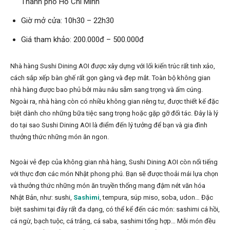
Thành phố Hồ Chí Minh
Giờ mở cửa: 10h30 – 22h30
Giá tham khảo: 200.000đ – 500.000đ
Nhà hàng Sushi Dining AOI được xây dựng với lối kiến trúc rất tinh xảo,
cách sắp xếp bàn ghế rất gọn gàng và đẹp mắt. Toàn bộ không gian
nhà hàng được bao phủ bởi màu nâu sẫm sang trọng và ấm cúng.
Ngoài ra, nhà hàng còn có nhiều không gian riêng tư, được thiết kế đặc
biệt dành cho những bữa tiệc sang trọng hoặc gặp gỡ đối tác. Đây là lý
do tại sao Sushi Dining AOI là điểm đến lý tưởng để bạn và gia đình
thưởng thức những món ăn ngon.
Ngoài vẻ đẹp của không gian nhà hàng, Sushi Dining AOI còn nổi tiếng
với thực đơn các món Nhật phong phú. Bạn sẽ được thoải mái lựa chọn
và thưởng thức những món ăn truyền thống mang đậm nét văn hóa
Nhật Bản, như: sushi,
Sashimi
, tempura, súp miso, soba, udon… Đặc
biệt sashimi tại đây rất đa dạng, có thể kể đến các món: sashimi cá hồi,
cá ngừ, bạch tuộc, cá trắng, cá saba, sashimi tổng hợp… Mỗi món đều