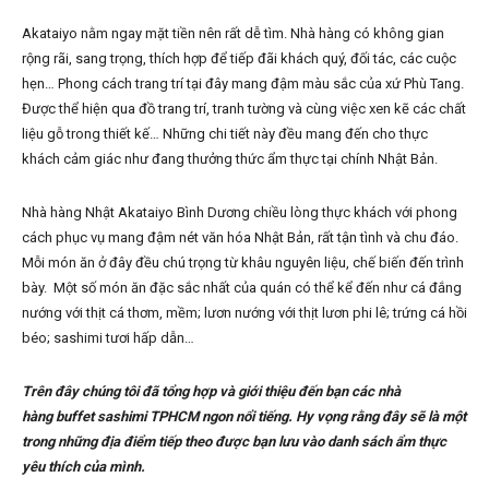
Akataiyo nằm ngay mặt tiền nên rất dễ tìm. Nhà hàng có không gian
rộng rãi, sang trọng, thích hợp để tiếp đãi khách quý, đối tác, các cuộc
hẹn… Phong cách trang trí tại đây mang đậm màu sắc của xứ Phù Tang.
Được thể hiện qua đồ trang trí, tranh tường và cùng việc xen kẽ các chất
liệu gỗ trong thiết kế… Những chi tiết này đều mang đến cho thực
khách cảm giác như đang thưởng thức ẩm thực tại chính Nhật Bản.
Nhà hàng Nhật Akataiyo Bình Dương chiều lòng thực khách với phong
cách phục vụ mang đậm nét văn hóa Nhật Bản, rất tận tình và chu đáo.
Mỗi món ăn ở đây đều chú trọng từ khâu nguyên liệu, chế biến đến trình
bày. Một số món ăn đặc sắc nhất của quán có thể kể đến như cá đắng
nướng với thịt cá thơm, mềm; lươn nướng với thịt lươn phi lê; trứng cá hồi
béo; sashimi tươi hấp dẫn…
Trên đây chúng tôi đã tổng hợp và giới thiệu đến bạn các nhà
hàng buffet sashimi TPHCM ngon nổi tiếng. Hy vọng rằng đây sẽ là một
trong những địa điểm tiếp theo được bạn lưu vào danh sách ẩm thực
yêu thích của mình.