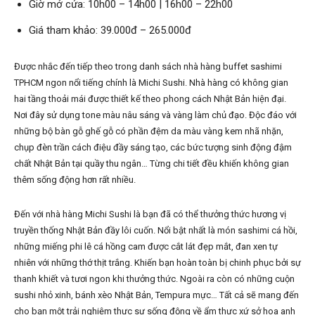
Giờ mở cửa: 10h00 – 14h00 | 16h00 – 22h00
Giá tham khảo: 39.000đ – 265.000đ
Được nhắc đến tiếp theo trong danh sách nhà hàng buffet sashimi
TPHCM ngon nổi tiếng chính là Michi Sushi. Nhà hàng có không gian
hai tầng thoải mái được thiết kế theo phong cách Nhật Bản hiện đại.
Nơi đây sử dụng tone màu nâu sáng và vàng làm chủ đạo. Độc đáo với
những bộ bàn gỗ ghế gỗ có phần đệm da màu vàng kem nhã nhặn,
chụp đèn trần cách điệu đầy sáng tạo, các bức tượng sinh động đậm
chất Nhật Bản tại quầy thu ngân… Từng chi tiết đều khiến không gian
thêm sống động hơn rất nhiều.
Đến với nhà hàng Michi Sushi là bạn đã có thể thưởng thức hương vị
truyền thống Nhật Bản đầy lôi cuốn. Nổi bật nhất là món sashimi cá hồi,
những miếng phi lê cá hồng cam được cắt lát đẹp mắt, đan xen tự
nhiên với những thớ thịt trắng. Khiến bạn hoàn toàn bị chinh phục bởi sự
thanh khiết và tươi ngon khi thưởng thức. Ngoài ra còn có những cuộn
sushi nhỏ xinh, bánh xèo Nhật Bản, Tempura mực… Tất cả sẽ mang đến
cho bạn một trải nghiệm thực sự sống động về ẩm thực xứ sở hoa anh