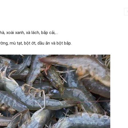
hà, xoài xanh, xà lách, bắp cải,…
ng, mù tạt, bột ớt, dầu ăn và bột bắp.