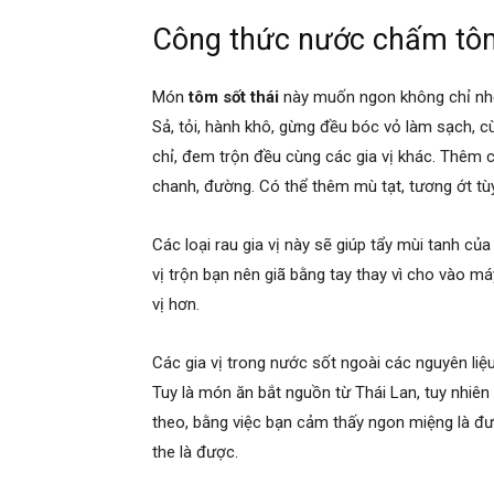
Công thức nước chấm tôm
Món
tôm sốt thái
này muốn ngon không chỉ nhờ
Sả, tỏi, hành khô, gừng đều bóc vỏ làm sạch, cùn
chỉ, đem trộn đều cùng các gia vị khác. Thê
chanh, đường. Có thể thêm mù tạt, tương ớt tù
Các loại rau gia vị này sẽ giúp tẩy mùi tanh củ
vị trộn bạn nên giã bằng tay thay vì cho vào m
vị hơn.
Các gia vị trong nước sốt ngoài các nguyên liệu
Tuy là món ăn bắt nguồn từ Thái Lan, tuy nhiê
theo, bằng việc bạn cảm thấy ngon miệng là đư
the là được.