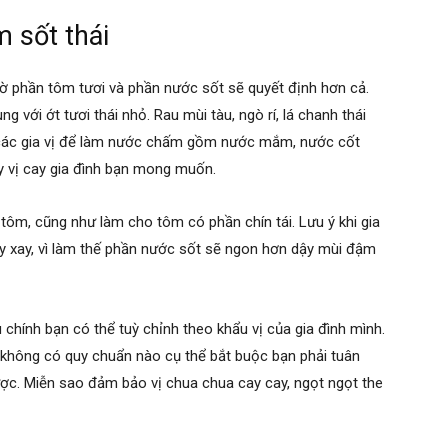
 sốt thái
 phần tôm tươi và phần nước sốt sẽ quyết định hơn cả.
g với ớt tươi thái nhỏ. Rau mùi tàu, ngò rí, lá chanh thái
m các gia vị để làm nước chấm gồm nước mắm, nước cốt
y vị cay gia đình bạn mong muốn.
a tôm, cũng như làm cho tôm có phần chín tái. Lưu ý khi gia
áy xay, vì làm thế phần nước sốt sẽ ngon hơn dậy mùi đậm
 chính bạn có thể tuỳ chỉnh theo khẩu vị của gia đình mình.
n không có quy chuẩn nào cụ thể bắt buộc bạn phải tuân
ợc. Miễn sao đảm bảo vị chua chua cay cay, ngọt ngọt the