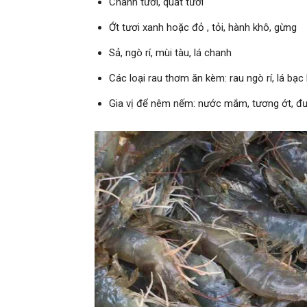
Chanh tươi, quất tươi
Ớt tươi xanh hoặc đỏ , tỏi, hành khô, gừng
Sả, ngò rí, mùi tàu, lá chanh
Các loại rau thơm ăn kèm: rau ngò rí, lá bạc 
Gia vị để nêm nếm: nước mắm, tương ớt, đườ