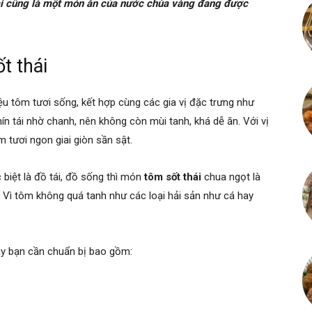
ái cũng là một món ăn của nước chùa vàng đang được
t thái
u tôm tươi sống, kết hợp cùng các gia vị đặc trưng như
hín tái nhờ chanh, nên không còn mùi tanh, khá dễ ăn. Với vị
 tươi ngon giai giòn sần sật.
biệt là đồ tái, đồ sống thì món
tôm sốt thái
chua ngọt là
. Vì tôm không quá tanh như các loại hải sản như cá hay
y bạn cần chuẩn bị bao gồm: