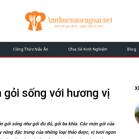
Công Thức Nấu Ăn
Chia Sẻ Kinh Nghiệm
Blog
X
 gỏi sống với hương vị
ón gỏi sống như gỏi đu đủ, gỏi ba khía. Các món gỏi của
ay nồng đặc trưng của những loại thảo dược, vị tươi ngon