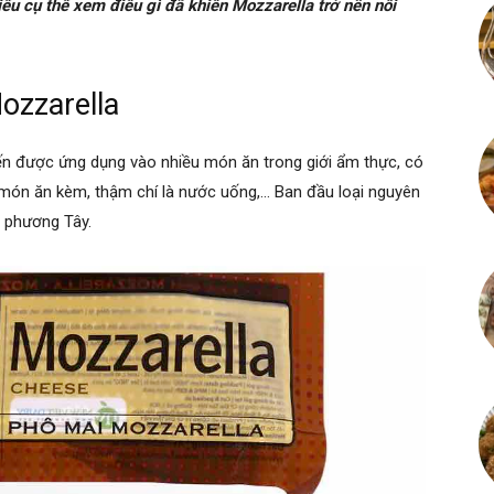
ểu cụ thể xem điều gì đã khiến Mozzarella trở nên nổi
ozzarella
iến được ứng dụng vào nhiều món ăn trong giới ẩm thực, có
món ăn kèm, thậm chí là nước uống,… Ban đầu loại nguyên
c phương Tây.