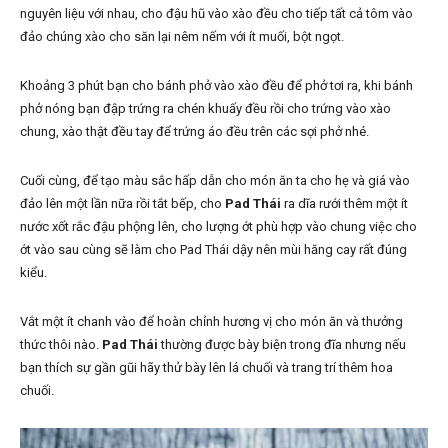
nguyên liệu với nhau, cho đậu hũ vào xào đều cho tiếp tất cả tôm vào
đảo chúng xào cho săn lại nêm nếm với ít muối, bột ngọt.
Khoảng 3 phút bạn cho bánh phở vào xào đều để phở tơi ra, khi bánh
phở nóng bạn đập trứng ra chén khuấy đều rồi cho trứng vào xào
chung, xào thật đều tay để trứng áo đều trên các sợi phở nhé.
Cuối cùng, để tạo màu sắc hấp dẫn cho món ăn ta cho hẹ và giá vào
đảo lên một lần nữa rồi tắt bếp, cho
Pad Thái
ra dĩa rưới thêm một ít
nước xốt rắc đậu phộng lên, cho lượng ớt phù hợp vào chung việc cho
ớt vào sau cùng sẽ làm cho
Pad Thái
dậy nên mùi hăng cay rất đúng
kiểu.
Vắt một ít chanh vào để hoàn chỉnh hương vị cho món ăn và thưởng
thức thôi nào.
Pad Thái
thường được bày biện trong đĩa nhưng nếu
bạn thích sự gần gũi hãy thử bày lên lá chuối và trang trí thêm hoa
chuối.