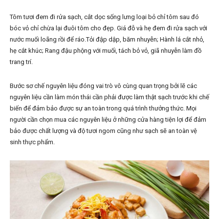
Tôm tươi đem đi rửa sạch, cắt dọc sống lưng loại bỏ chỉ tôm sau đó
bóc vỏ chỉ chừa lại đuôi tôm cho đẹp. Giá đỗ và hẹ đem đi rửa sạch với
nước muối loãng rồi để ráo.Tỏi đập dập, băm nhuyễn; Hành lá cắt nhỏ,
hẹ cắt khúc; Rang đậu phộng với muối, tách bỏ vỏ, giã nhuyễn làm đồ
trang trí.
Bước sơ chế nguyên liệu đóng vai trò vô cùng quan trọng bởi lẽ các
nguyên liệu cần làm món thái cần phải được làm thật sạch trước khi chế
biến để đảm bảo được sự an toàn trong quá trình thưởng thức. Mọi
người cần chọn mua các nguyên liệu ở những cửa hàng tiện lợi để đảm
bảo được chất lượng và độ tươi ngom cũng như sạch sẽ an toàn vệ
sinh thực phẩm.