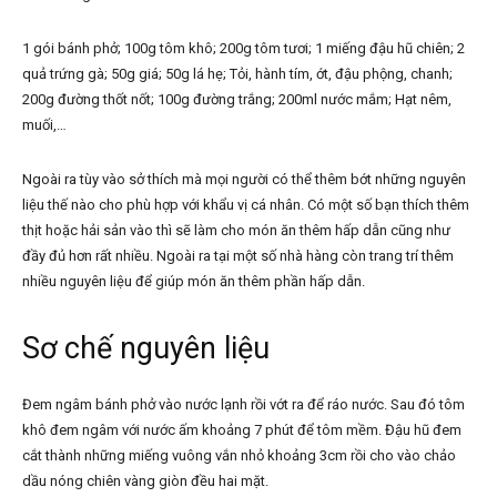
1 gói bánh phở; 100g tôm khô; 200g tôm tươi; 1 miếng đậu hũ chiên; 2
quả trứng gà; 50g giá; 50g lá hẹ; Tỏi, hành tím, ớt, đậu phộng, chanh;
200g đường thốt nốt; 100g đường trắng; 200ml nước mắm; Hạt nêm,
muối,…
Ngoài ra tùy vào sở thích mà mọi người có thể thêm bớt những nguyên
liệu thế nào cho phù hợp với khẩu vị cá nhân. Có một số bạn thích thêm
thịt hoặc hải sản vào thì sẽ làm cho món ăn thêm hấp dẫn cũng như
đầy đủ hơn rất nhiều. Ngoài ra tại một số nhà hàng còn trang trí thêm
nhiều nguyên liệu để giúp món ăn thêm phần hấp dẫn.
Sơ chế nguyên liệu
Đem ngâm bánh phở vào nước lạnh rồi vớt ra để ráo nước. Sau đó tôm
khô đem ngâm với nước ấm khoảng 7 phút để tôm mềm. Đậu hũ đem
cắt thành những miếng vuông vắn nhỏ khoảng 3cm rồi cho vào chảo
dầu nóng chiên vàng giòn đều hai mặt.