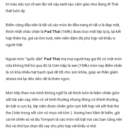
trí màu sắc rực rỡ xen lẫn với cây xanh tạo cảm giác như đang đi Thái
thật luôn ấy.
Điểm cộng đầu tiên là tất cả các món ăn đều trang trí rất ư là đẹp mắt,
thích nhất chắc chắn là
Pad Thái
(169k) được bọc một lớp lạ lạ, lại kết
hợp thêm hẹ, giá và tôm tươi, nêm nếm đậm đà phù hợp với khẩu vị
người Việt.
Ngoài món “quốc dân”
Pad Thái
mà mọi người hay gọi thì có một món
nữa không thể bỏ qua đó là Cơm hấp lá sen (159k) món nay điểm nhấn
là có khá nhiều hạt bạch quả rất tốt cho sức khỏe, giúp an thần giảm
stress mà lại dẻo dẻo rất là thơm ngon.
Món tiếp theo mà mình không nghĩ là sẽ thích luôn là Nấm chiên giòn
sốt hải sản cay, nhìn có vẻ bình thường nhưng đừng có khinh thường,
ăn bắt vị cực kỳ, lớp nấm được chiên giòn rụm kết hợp với sốt thái the
the ( bên trong sốt còn có mực với tôm ). Xương heo hầm ớt hiểm, gỏi
cá trê chiên xù và lẩu Tomyum là các món nổi bật mà các bạn cũng nên
thử và nhớ lựa chọn độ cay cho phù hợp với khẩu vị nhé.