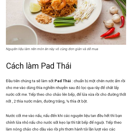
Nguyên liệu làm nên món ăn này vô cùng đơn giản và dễ mua
Cách làm Pad Thái
Đầu tiên chúng ta sẽ làm sốt
Pad Thái
: chuẩn bị một chén nước ấm rồi
cho me vào dùng thìa nghiền nhuyễn sau đó lọc qua rây để chắt lấy
nước cốt me. Tiếp theo cho chảo lên bếp, để lửa vừa rồi cho đường thốt
nốt , 2 thìa nước mắm, đường trắng, ½ thìa ớt bột.
Nước cốt me vào nấu, nấu đến khi các nguyên liệu tan đều hết thì bạn
chỉnh lửa nhỏ nấu cho nước sốt kẹo lại thì tắt bếp để nguội. Tiếp theo
làm nóng chảo cho dầu vào rồi phi thơm hành tỏi lần lượt vào các