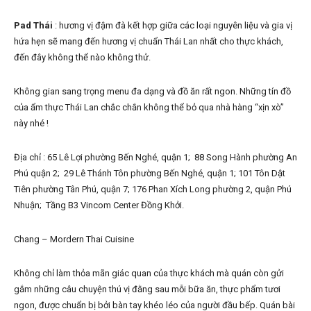
Pad Thái
: hương vị đậm đà kết hợp giữa các loại nguyên liệu và gia vị
hứa hẹn sẽ mang đến hương vị chuẩn Thái Lan nhất cho thực khách,
đến đây không thể nào không thử.
Không gian sang trọng menu đa dạng và đồ ăn rất ngon. Những tín đồ
của ẩm thực Thái Lan chắc chắn không thể bỏ qua nhà hàng “xịn xò”
này nhé !
Địa chỉ : 65 Lê Lợi phường Bến Nghé, quận 1; 88 Song Hành phường An
Phú quận 2; 29 Lê Thánh Tôn phường Bến Nghé, quận 1; 101 Tôn Dật
Tiên phường Tân Phú, quận 7; 176 Phan Xích Long phường 2, quận Phú
Nhuận; Tầng B3 Vincom Center Đồng Khởi.
Chang – Mordern Thai Cuisine
Không chỉ làm thỏa mãn giác quan của thực khách mà quán còn gửi
gắm những câu chuyện thú vị đằng sau mỗi bữa ăn, thực phẩm tươi
ngon, được chuẩn bị bởi bàn tay khéo léo của người đầu bếp. Quán bài