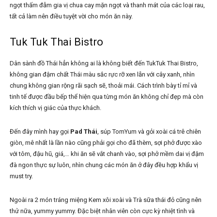
ngọt thấm đẫm gia vị chua cay mặn ngọt và thanh mát của các loại rau,
tất cả làm nên điều tuyệt vời cho món ăn này.
Tuk Tuk Thai Bistro
Dân sành đồ Thái hẳn không ai là không biết đến TukTuk Thai Bistro,
không gian đậm chất Thái màu sắc rực rỡ xen lẫn với cây xanh, nhìn
chung không gian rộng rãi sạch sẽ, thoải mái. Cách trình bày tỉ mỉ và
tinh tế được đầu bếp thể hiện qua từng món ăn không chỉ đẹp mà còn
kích thích vị giác của thực khách.
Đến đây mình hay gọi
Pad Thái
, súp TomYum và gỏi xoài cá trê chiên
giòn, mê nhất là lần nào cũng phải gọi cho đã thèm, sợi phở được xào
với tôm, đậu hũ, giá,… khi ăn sẽ vắt chanh vào, sợi phở mềm dai vị đậm
đà ngon thực sự luôn, nhìn chung các món ăn ở đây đều hợp khẩu vị
must try.
Ngoài ra 2 món tráng miệng Kem xôi xoài và Trà sữa thái đỏ cũng nên
thử nữa, yummy yummy. Đặc biệt nhân viên còn cực kỳ nhiệt tình và