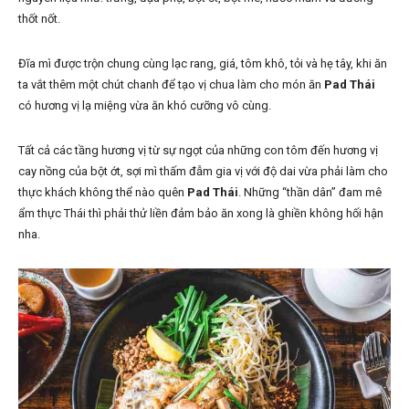
thốt nốt.
Đĩa mì được trộn chung cùng lạc rang, giá, tôm khô, tỏi và hẹ tây, khi ăn
ta vắt thêm một chút chanh để tạo vị chua làm cho món ăn
Pad Thái
có hương vị lạ miệng vừa ăn khó cưỡng vô cùng.
Tất cả các tầng hương vị từ sự ngọt của những con tôm đến hương vị
cay nồng của bột ớt, sợi mì thấm đẫm gia vị với độ dai vừa phải làm cho
thực khách không thể nào quên
Pad Thái
. Những “thần dân” đam mê
ẩm thực Thái thì phải thử liền đảm bảo ăn xong là ghiền không hối hận
nha.