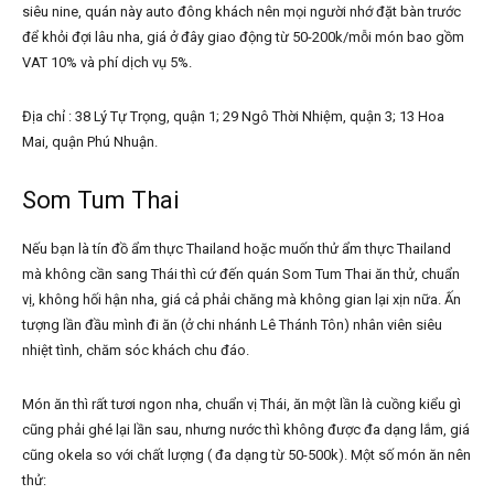
siêu nine, quán này auto đông khách nên mọi người nhớ đặt bàn trước
để khỏi đợi lâu nha, giá ở đây giao động từ 50-200k/mỗi món bao gồm
VAT 10% và phí dịch vụ 5%.
Địa chỉ : 38 Lý Tự Trọng, quận 1; 29 Ngô Thời Nhiệm, quận 3; 13 Hoa
Mai, quận Phú Nhuận.
Som Tum Thai
Nếu bạn là tín đồ ẩm thực Thailand hoặc muốn thử ẩm thực Thailand
mà không cần sang Thái thì cứ đến quán Som Tum Thai ăn thử, chuẩn
vị, không hối hận nha, giá cả phải chăng mà không gian lại xịn nữa. Ấn
tượng lần đầu mình đi ăn (ở chi nhánh Lê Thánh Tôn) nhân viên siêu
nhiệt tình, chăm sóc khách chu đáo.
Món ăn thì rất tươi ngon nha, chuẩn vị Thái, ăn một lần là cuồng kiểu gì
cũng phải ghé lại lần sau, nhưng nước thì không được đa dạng lắm, giá
cũng okela so với chất lượng ( đa dạng từ 50-500k). Một số món ăn nên
thử: