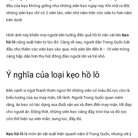
đầu của kẹo không giống như những xiên kẹo ngày nay. Khi mới ra đời,
những xiên kẹo chỉ có 2 viên táo, viên nhỏ nằm trên còn viên to hơn nằm
bên dưới.
Hình ảnh này khiến mọi người liên tưởng đến quả hồ lô nên cái tên
kẹo
hồ lô
cũng xuất hiện từ lúc đó. Càng về sau, người dân Trung Quốc bắt
đầu cho thêm các viên kẹo vào que, mỗi xiên lên đến 8 – 10 viên trông
càng hấp dẫn hơn thu hút đông đảo người lớn và trẻ nhỏ.
Ý nghĩa của loại kẹo hồ lô
Bên cạnh vị ngọt thanh thơm ngon thì những viên có màu đỏ rực còn là
biểu tượng của sự may mắn, tốt lành. Người Trung Quốc quan niệm
rằng, ăn kẹo có tác dụng xua đuổi vận xui và đem đến may mắn, tốt đẹp
cho người ăn. Đồng thời, những viên kẹo căng đầy, tròn trịa và đỏ rực
còn thể hiện sự viên mãn, sung túc, đầy đủ.
Kẹo hồ lô
là món ăn vặt xuất hiện quanh năm ở Trung Quốc, nhưng với ý