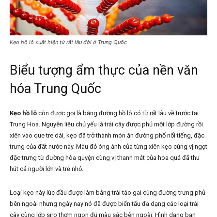
Kẹo hồ lô xuất hiện từ rất lâu đời ở Trung Quốc
Biểu tượng ẩm thực của nền văn
hóa Trung Quốc
Kẹo hồ lô
còn được gọi là băng đường hồ lô có từ rất lâu về trước tại
Trung Hoa. Nguyên liệu chủ yếu là trái cây được phủ một lớp đường rồi
xiên vào que tre dài, kẹo đã trở thành món ăn đường phố nổi tiếng, đặc
trưng của đất nước này. Màu đỏ óng ánh của từng xiên kẹo cùng vị ngọt
đặc trưng từ đường hòa quyện cùng vị thanh mát của hoa quả đã thu
hút cả người lớn và trẻ nhỏ.
Loại kẹo này lúc đầu được làm bằng trái táo gai cùng đường trưng phủ
bên ngoài nhưng ngày nay nó đã được biến tấu đa dạng các loại trái
cây cùng lớp siro thơm ngon đủ màu sắc bên ngoài. Hình dạng ban