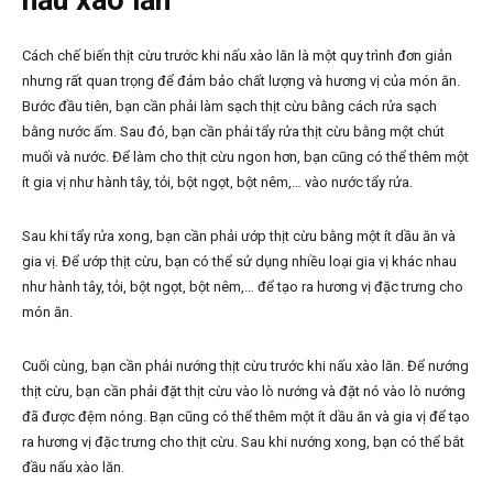
nấu xào lăn
Cách chế biến thịt cừu trước khi nấu xào lăn là một quy trình đơn giản
nhưng rất quan trọng để đảm bảo chất lượng và hương vị của món ăn.
Bước đầu tiên, bạn cần phải làm sạch thịt cừu bằng cách rửa sạch
bằng nước ấm. Sau đó, bạn cần phải tẩy rửa thịt cừu bằng một chút
muối và nước. Để làm cho thịt cừu ngon hơn, bạn cũng có thể thêm một
ít gia vị như hành tây, tỏi, bột ngọt, bột nêm,… vào nước tẩy rửa.
Sau khi tẩy rửa xong, bạn cần phải ướp thịt cừu bằng một ít dầu ăn và
gia vị. Để ướp thịt cừu, bạn có thể sử dụng nhiều loại gia vị khác nhau
như hành tây, tỏi, bột ngọt, bột nêm,… để tạo ra hương vị đặc trưng cho
món ăn.
Cuối cùng, bạn cần phải nướng thịt cừu trước khi nấu xào lăn. Để nướng
thịt cừu, bạn cần phải đặt thịt cừu vào lò nướng và đặt nó vào lò nướng
đã được đệm nóng. Bạn cũng có thể thêm một ít dầu ăn và gia vị để tạo
ra hương vị đặc trưng cho thịt cừu. Sau khi nướng xong, bạn có thể bắt
đầu nấu xào lăn.